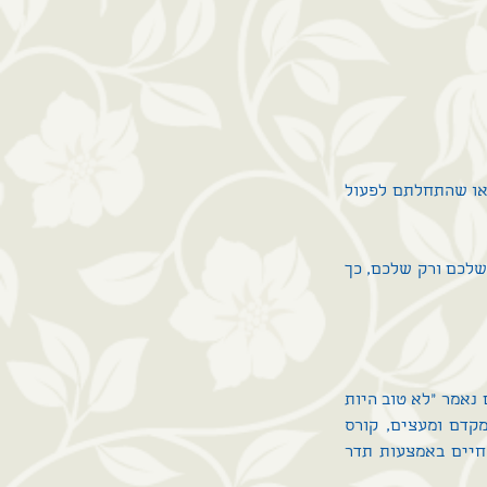
האם קרה לכם פעם שקבעתם לעצמכם איזו שהיא מטרה, הייתם נלהבים וחדורי מוטיבציה או שהתחלתם לפעול 
אז זהו שיש דרך לעשות זאת, נשאלת השאלה אם זה באמת מה שאתם רוצים, התשובה היא שלכם ורק שלכם, כך 
במיוחד, אם גם אתם מחפשים את אותה יד מכוונת שתעזור לכם באותם רגעים? הרי לא סתם נאמר "לא טוב היות 
האדם לבדו". כנראה שהסדנה הזאת היא בדיוק עבורכם וחבל לפספס ועכשיו גם בקורס מקדם ומעצים, קורס 
מיוחד המאפשר לקחת את חיינו עוד צעד אחד קדימה, מאפשר איזון ושינוי בכל תחומי החיים באמצעות תדר 