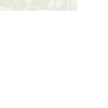
כהן פנינה
מאמנת אישית עסקית
מובילה אנשים להצלחה ומנחת סדנאות
נייד
050-7742182
מייל
lali4020@gmail.com